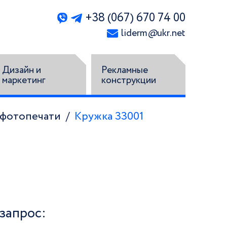
+38 (067) 670 74 00
liderm
@
ukr.net
Дизайн и
Рекламные
маркетинг
конструкции
 фотопечати
Кружка 33001
запрос: