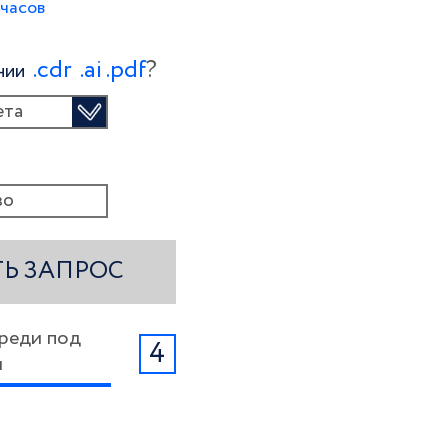
 часов
.сdr
.ai
.pdf
?
ении
ета
Ь ЗАПРОС
ереди под
4
м