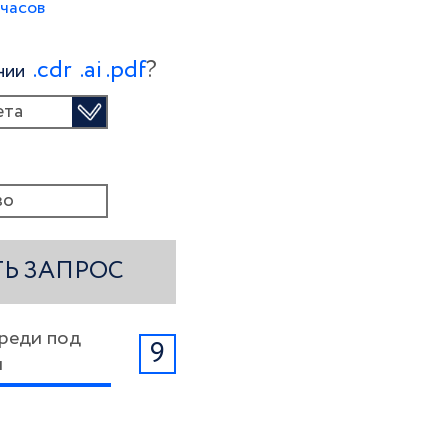
 часов
.сdr
.ai
.pdf
?
ении
ета
Ь ЗАПРОС
ереди под
9
м