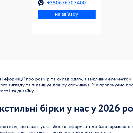
+380676707400
на зв`язку
інформації про розмір та склад одягу, а важливим елементом б
ого вигляду та підвищує довіру споживача. Ми пропонуємо пр
ості та дизайну.
стильні бірки у нас у 2026 ро
етіння, що гарантує стійкість інформації до багаторазового 
який вид текстилю — від дитячого одягу до спецодягу.