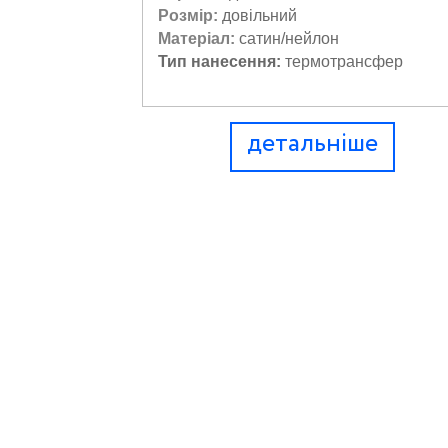
Розмір:
довільний
Матеріал:
сатин/нейлон
Тип нанесення:
термотрансфер
детальніше