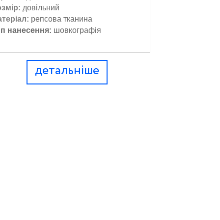
озмір:
довільний
теріал:
репсова тканина
ип нанесення:
шовкографія
детальніше