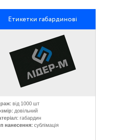
Етикетки габардинові
раж:
від 1000 шт
озмір:
довільний
теріал:
габардин
ип нанесення:
сублімація