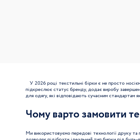
У 2026 році текстильні бірки є не просто носієм 
підкреслює статус бренду, додає виробу завершен
для одягу, які відповідають сучасним стандартам як
Чому варто замовити тек
Ми використовуємо передові технології друку та пл
дозволяє підібрати ідеальний тип бирки під будь-