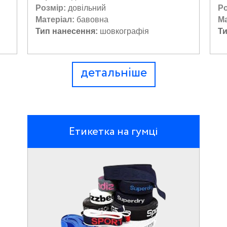
Розмір:
довільний
Р
Матеріал:
бавовна
Ма
Тип нанесення:
шовкографія
Т
детальніше
Етикетка на гумці