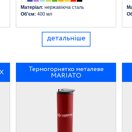
Матеріал:
нержавіюча сталь
Ма
Об'єм:
400 мл
Об
детальніше
Термогорнятко металеве
UX
MARIATO