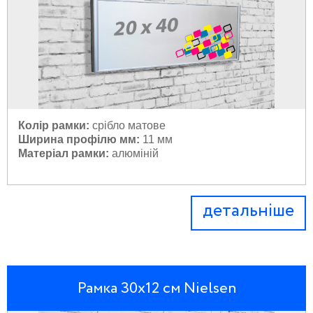
Колір рамки:
 с
рібло матове
Ширина профілю мм:
11 мм
Матеріал рамки:
 а
люміній
детальніше
Рамка 30х12 см Nielsen