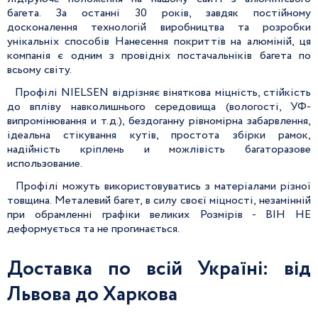
багета. За останні 30 років, завдяк постійному
досконалення технологій виробництва та розробки
унікальніх способів Нанесення покриттів на алюміній, ця
компанія є одним з провідніх постачальніків багета по
всьому світу.
Профілі NIELSEN відрізняє віняткова міцність, стійкість
до впліву навколишнього середовища (вологості, УФ-
випромінювання и т.д.), бездоганну рівномірна забарвлення,
ідеальна стікування кутів, простота збірки рамок,
надійність кріплень и можлівість багаторазове
использование.
Профілі можуть використовуватись з матеріалами різної
товщина. Металевий багет, в силу своєї міцності, незамінній
при обрамленні графіки великих Розмірів - ВІН НЕ
деформується та не прогинається.
Доставка по всій Україні:
від
Львова до Харкова