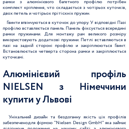
рамки з алюмінієвого багетного профілю потрібен
комплект кріплення, что складається з чотірьох куточків,
двох петель и чотірьох прітіскніх пружин.
Гвинти вгвінчуються в куточок до упору. У відповідні Пазі
профілю вставляється панель. Панель фіксується всередині
рамки пружинами. Для монтажу рам великого розміру
використовують додаткові пружини. Петлі вставляються в
пазі на задній стороні профілю и закріплюються Гвинт.
Встановлюється четверта сторона рамки и закріплюється
куточкамі.
Алюмінієвий профіль
NIELSEN з Німеччини
купити у Львові
Унікальний дизайн та бездоганну якість ціх профілів
забезпеченодля фірмою "Nielsen Design GmbH" яка займає
лідіруюче положення на нашому сайті з алюмінієвого