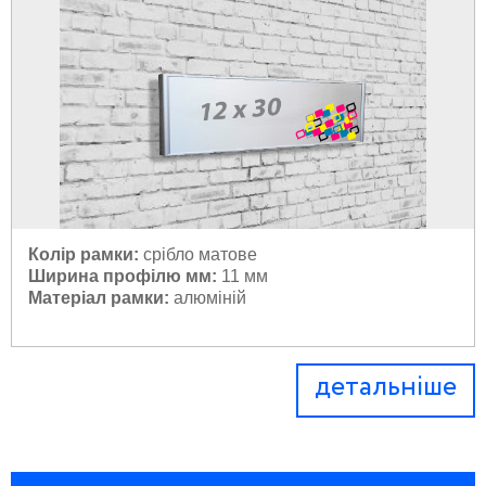
Колір рамки:
 с
рібло матове
Ширина профілю мм:
11 мм
Матеріал рамки:
 а
люміній
детальніше