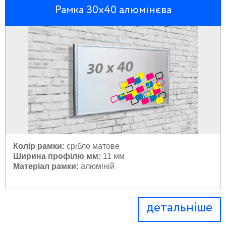
Рамка 30х40 алюмінєва
Колір рамки:
 с
рібло матове
Ширина профілю мм:
11 мм
Матеріал рамки:
 а
люміній
детальніше