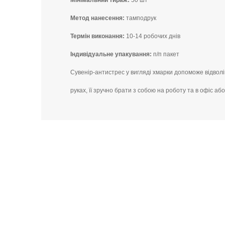
Мінімальний тираж:
50 шт
Метод нанесення:
тамподрук
Термін виконання:
10-14 робочих днів
Індивідуальне упакування:
п/п пакет
Сувенір-антистрес у вигляді хмарки допоможе відволік
руках, її зручно брати з собою на роботу та в офіс аб