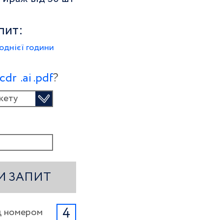
пит:
однієї години
.сdr
.ai
.pdf
?
кету
И ЗАПИТ
4
ід номером