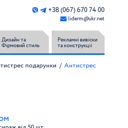
+38 (067) 670 74 00
liderm
@
ukr.net
Дизайн та
Рекламні вивіски
Фірмовий стиль
та конструкції
нтистрес подарунки
Антистрес
том
ираж від 50 шт