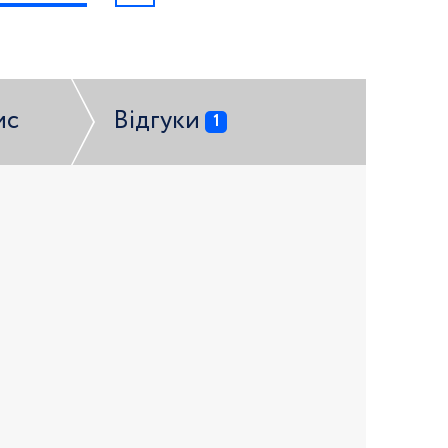
ис
Відгуки
1