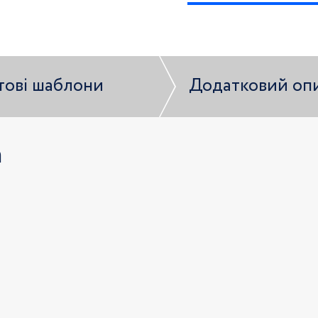
тові шаблони
Додатковий оп
а