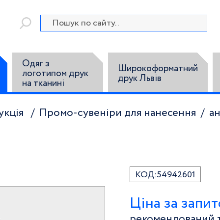
Одяг з
Широкоформатний
логотипом друк
друк Львів
на тканині
укція
Промо-сувеніри для нанесення
а
КОД:
54942601
Ціна за запи
рекомендований т