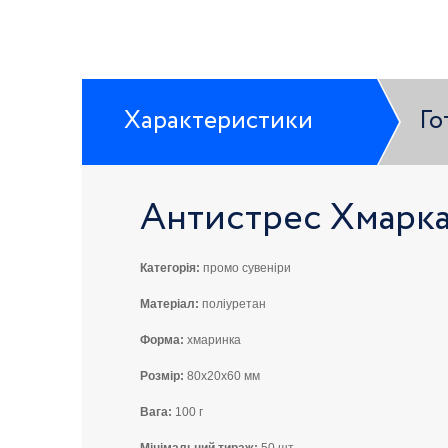
Характеристики
Го
Антистрес Хмарк
Категорія:
промо сувеніри
Матеріал:
поліуретан
Форма:
хмаринка
Розмір:
80х20х60 мм
Вага:
100 г