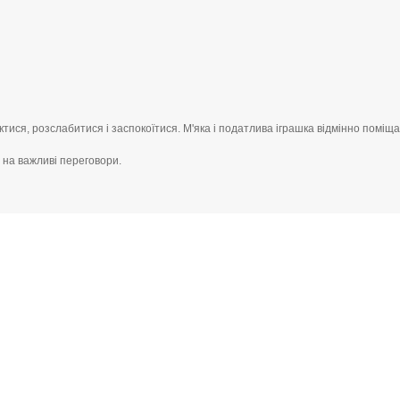
тися, розслабитися і заспокоїтися. М'яка і податлива іграшка відмінно поміща
о на важливі переговори.