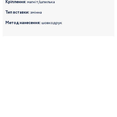
Кріплення:
магніт/шпилька
Тип вставки:
змінна
Метод нанесення:
шовкодрук