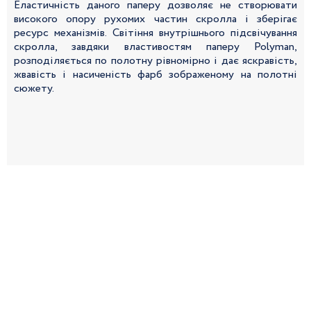
Еластичність даного паперу дозволяє не створювати
високого опору рухомих частин скролла і зберігає
ресурс механізмів. Світіння внутрішнього підсвічування
скролла, завдяки властивостям паперу Polyman,
розподіляється по полотну рівномірно і дає яскравість,
жвавість і насиченість фарб зображеному на полотні
сюжету.