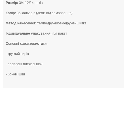
Розмір:
3/4-12/14 років
Колір:
36 кольорів (деякі під замовлення)
Метод нанесення:
тамподрук/шовкодрук/вишивка
Індивідуальне упакування:
п/п пакет
Основні характеристики:
- круглий виріз
- посилені плечеві шви
- бокові шви