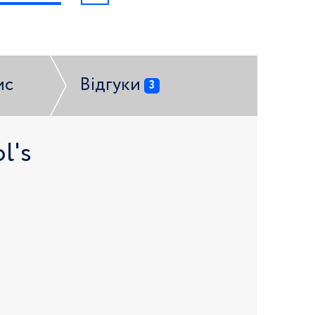
ис
Відгуки
3
l's