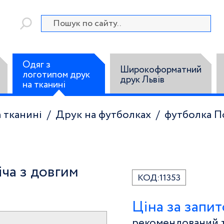
Одяг з
Широкоформатний
логотипом друк
друк Львів
на тканині
 тканині
Друк на футболках
футболка П
ча з довгим
КОД:
11353
Ціна за запи
рекомендований т