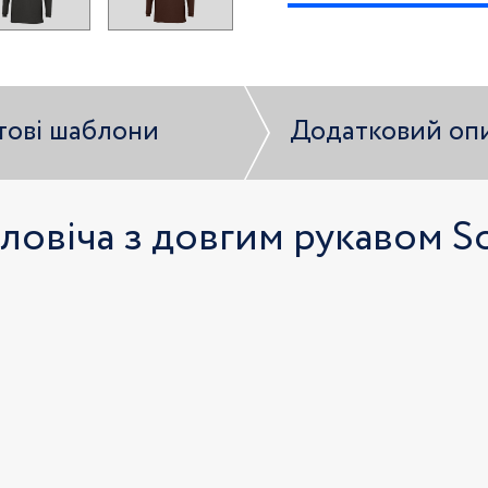
тові шаблони
Додатковий оп
овіча з довгим рукавом So