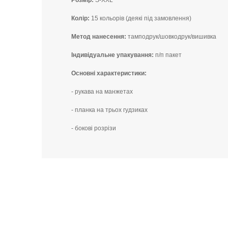
Розмір:
S-XXL
Колір:
15 кольорів (деякі під замовлення)
Метод нанесення:
тамподрук/шовкодрук/вишивка
Індивідуальне упакування:
п/п пакет
Основні характеристики:
- рукава на манжетах
- планка на трьох гудзиках
- бокові розрізи