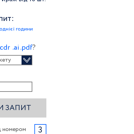
пит:
однієї години
.сdr
.ai
.pdf
?
кету
И ЗАПИТ
3
ід номером