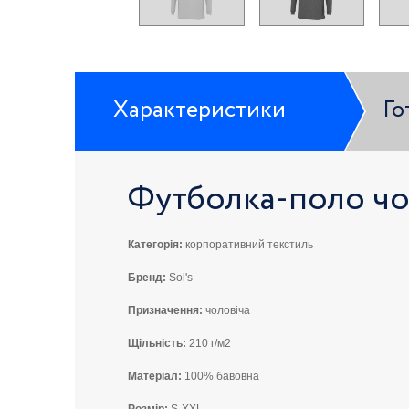
Характеристики
Го
Футболка-поло чол
Категорія:
корпоративний текстиль
Бренд:
Sol's
Призначення:
чоловіча
Щільність:
210 г/м2
Матеріал:
100% бавовна