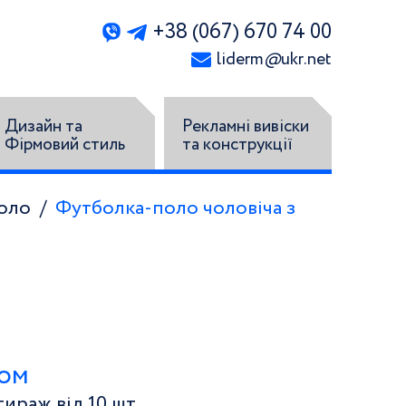
+38 (067) 670 74 00
liderm
@
ukr.net
Дизайн та
Рекламні вивіски
Фірмовий стиль
та конструкції
оло
Футболка-поло чоловіча з
том
ираж від 10 шт.