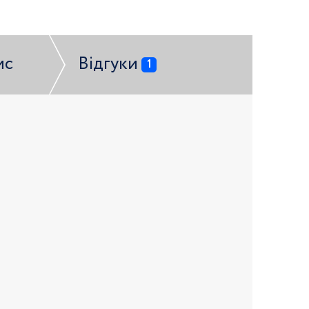
ис
Відгуки
1