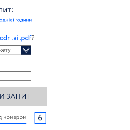
пит:
однієї години
.сdr
.ai
.pdf
?
кету
И ЗАПИТ
6
ід номером