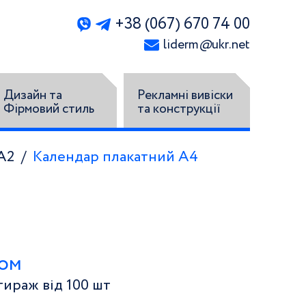
+38 (067) 670 74 00
liderm
@
ukr.net
Дизайн та
Рекламні вивіски
Фірмовий стиль
та конструкції
А2
Календар плакатний А4
том
ираж від 100 шт