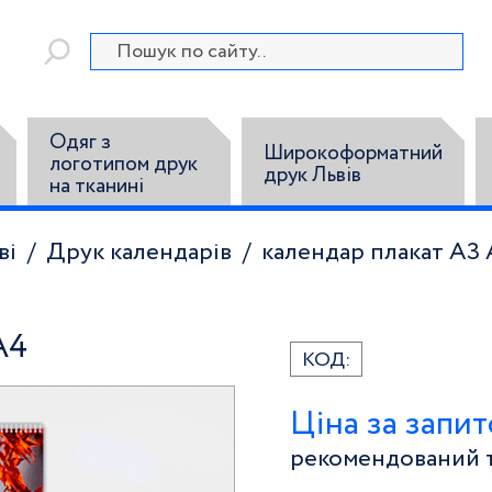
Одяг з
Широкоформатний
логотипом друк
друк Львів
на тканині
ві
Друк календарів
календар плакат А3 
А4
КОД:
Ціна за запи
рекомендований т