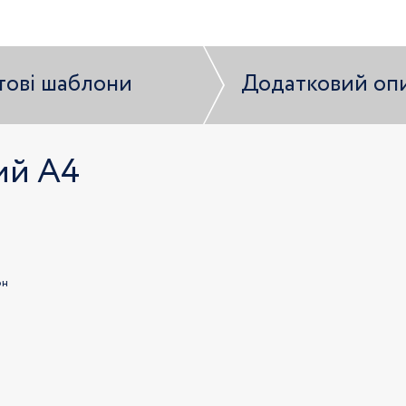
тові шаблони
Додатковий оп
ий А4
он