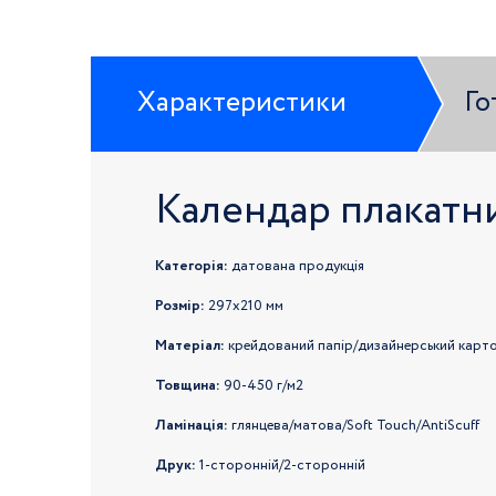
Характеристики
Го
Календар плакатн
Категорія:
датована продукція
Розмір:
297x210 мм
Матеріал:
крейдований папір/дизайнерський карт
Товщина:
90-450 г/м2
Ламінація:
глянцева/матова/Soft Touch/
AntiScuff
Друк:
1-сторонній/2-сторонній