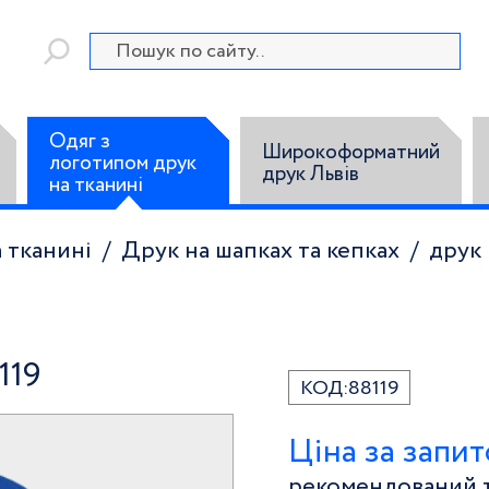
Одяг з
Широкоформатний
логотипом друк
друк Львів
на тканині
 тканині
Друк на шапках та кепках
друк 
119
КОД:
88119
Ціна за запи
рекомендований т