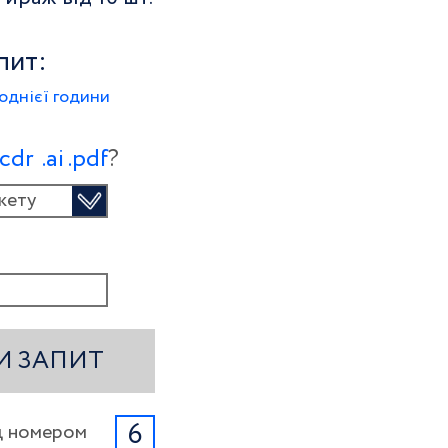
пит:
однієї години
.сdr
.ai
.pdf
?
кету
И ЗАПИТ
6
ід номером