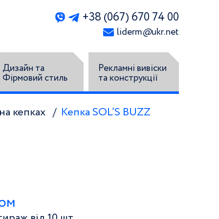
+38 (067) 670 74 00
liderm
@
ukr.net
Дизайн та
Рекламні вивіски
Фірмовий стиль
та конструкції
на кепках
Кепка SOL’S BUZZ
том
ираж від 10 шт.