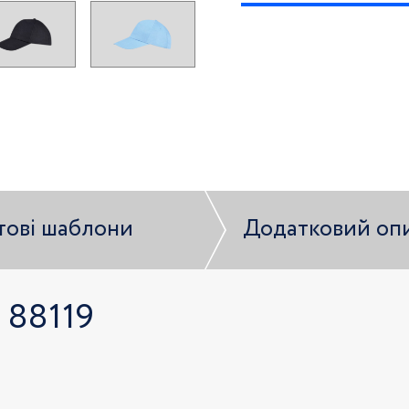
тові шаблони
Додатковий оп
 88119