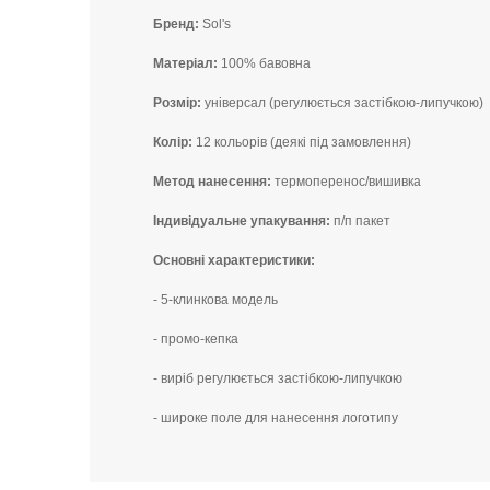
Бренд:
Sol's
Матеріал:
100% бавовна
Розмір:
універсал (регулюється застібкою-липучкою)
Колір:
12 кольорів (деякі під замовлення)
Метод нанесення:
термоперенос/вишивка
Індивідуальне упакування:
п/п пакет
Основні характеристики:
- 5-клинкова модель
- промо-кепка
- виріб регулюється застібкою-липучкою
- широке поле для нанесення логотипу