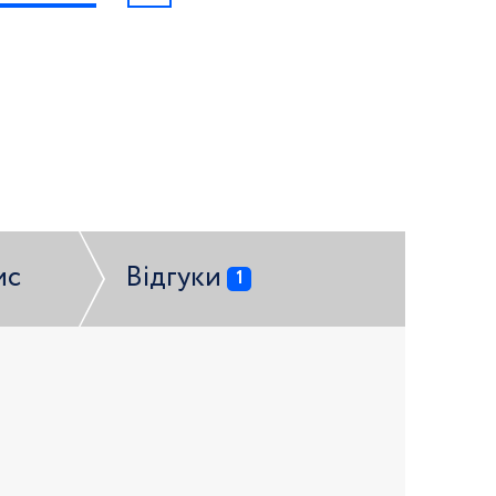
ис
Відгуки
1