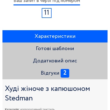
Ваш запит в черзі під номером
11
Характеристики
Готові шаблони
Додатковий опис
2
Відгуки
Худі жіноче з капюшоном
Stedman
Категорія:
корпоративний текстиль