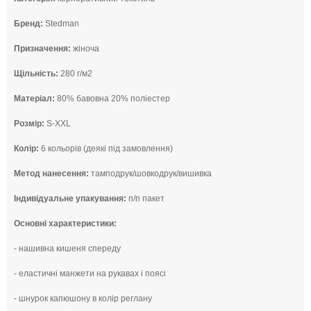
Бренд:
Stedman
Призначення:
жіноча
Щільність:
280 г/м2
Матеріал:
80% бавовна 20% поліестер
Розмір:
S-XXL
Колір:
6 кольорів (деякі під замовлення)
Метод нанесення:
тамподрук/шовкодрук/вишивка
Індивідуальне упакування:
п/п пакет
Основні характеристики:
- нашивна кишеня спереду
- еластичні манжети на рукавах і поясі
- шнурок капюшону в колір реглану