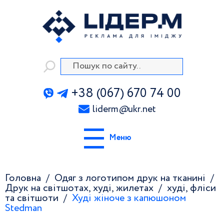
+38 (067) 670 74 00
liderm
@
ukr.net
Меню
Головна
Одяг з логотипом друк на тканині
Друк на світшотах, худі, жилетах
худі, фліси
та світшоти
Худі жіноче з капюшоном
Stedman