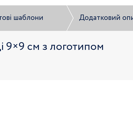
тові шаблони
Додатковий оп
і 9×9 см з логотипом