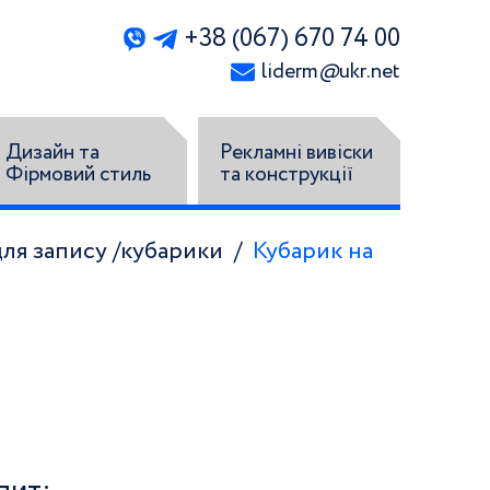
+38 (067) 670 74 00
liderm
@
ukr.net
Дизайн та
Рекламні вивіски
Фірмовий стиль
та конструкції
ля запису /кубарики
Кубарик на