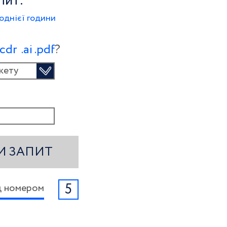
пит:
однієї години
.сdr
.ai
.pdf
?
кету
И ЗАПИТ
5
ід номером