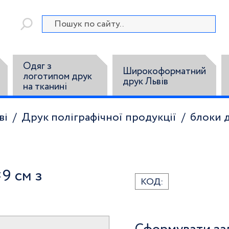
Одяг з
Широкоформатний
логотипом друк
друк Львів
на тканині
ві
Друк поліграфічної продукції
блоки д
9 см з
КОД: