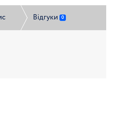
ис
Відгуки
0