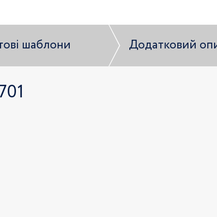
тові шаблони
Додатковий оп
701