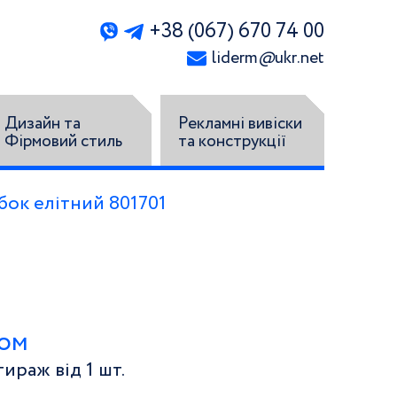
+38 (067) 670 74 00
liderm
@
ukr.net
Дизайн та
Рекламні вивіски
Фірмовий стиль
та конструкції
бок елітний 801701
том
ираж від 1 шт.