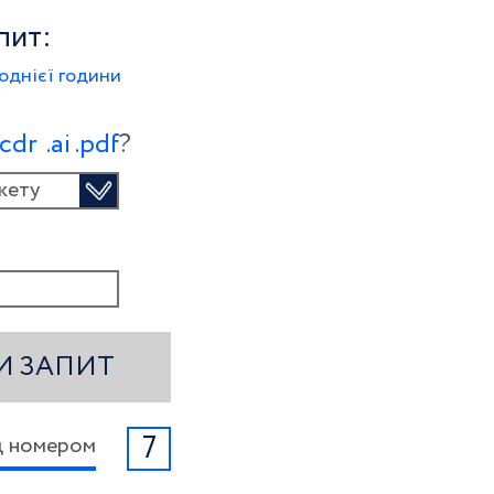
пит:
однієї години
.сdr
.ai
.pdf
?
кету
И ЗАПИТ
7
ід номером