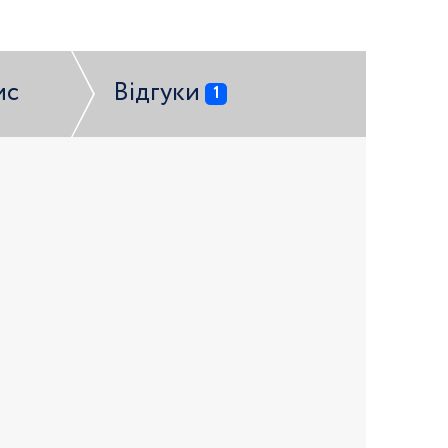
ис
Відгуки
1