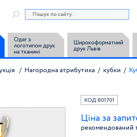
Одяг з
Широкоформатний
логотипом друк
друк Львів
на тканині
укція
Нагородна атрибутика
кубки
Ку
КОД:
801701
Ціна за запи
рекомендований т