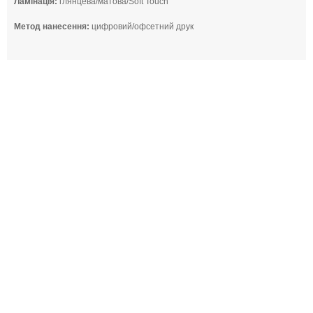
Ламінація:
глянцева/матова/Soft Touch
Метод нанесення:
цифровий/офсетний друк