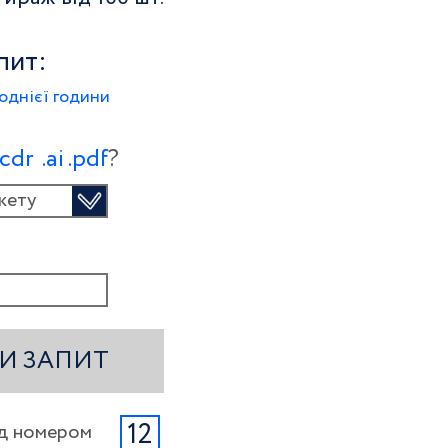
пит:
однієї години
.сdr
.ai
.pdf
?
кету
И ЗАПИТ
12
ід номером