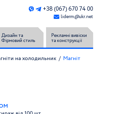
+38 (067) 670 74 00
liderm
@
ukr.net
Дизайн та
Рекламні вивіски
Фірмовий стиль
та конструкції
агніти на холодильник
Магніт
том
ираж від 100 шт.