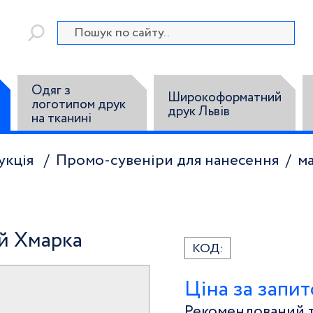
Одяг з
Широкоформатний
логотипом друк
друк Львів
на тканині
укція
Промо-сувеніри для нанесення
м
й Хмарка
КОД:
Ціна за запи
Рекомендований т