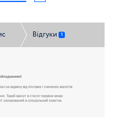
ис
Відгуки
1
у обладнанню!
 на відміну від гіпсових і глиняних магнітів
я. Такий магніт в стислі терміни може
іт запакований в спеціальний пакетик.