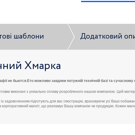
тові шаблони
Додатковий оп
ічний Хмарка
рафії не бьются.Ето можливо завдяки потужній технічній базі та сучасном
отовки виконані з унікально сплаву розробленого нашою компанією. Цей матеріал
 із задоволенням підготують для вас ілюстрацію, враховуючи усі Ваші побажанн
в корпоративний магніт, що рекламує Вашу компанію чи продукцію. Кожен магн