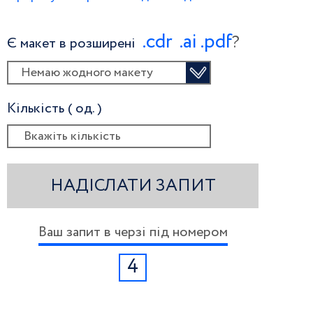
.сdr
.ai
.pdf
?
Є макет в розширені
Немаю жодного макету
Кількість ( од. )
НАДІСЛАТИ ЗАПИТ
Ваш запит в черзі під номером
4