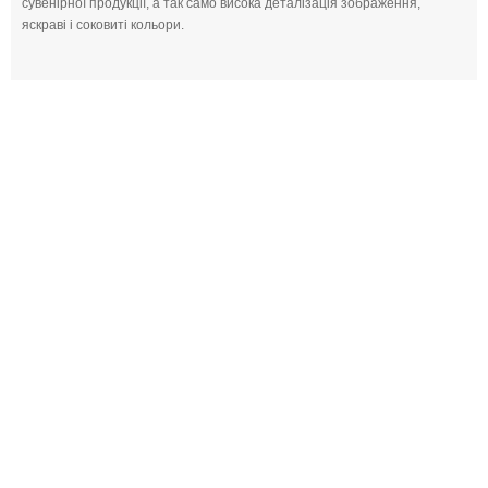
сувенірної продукції, а так само висока деталізація зображення,
яскраві і соковиті кольори.