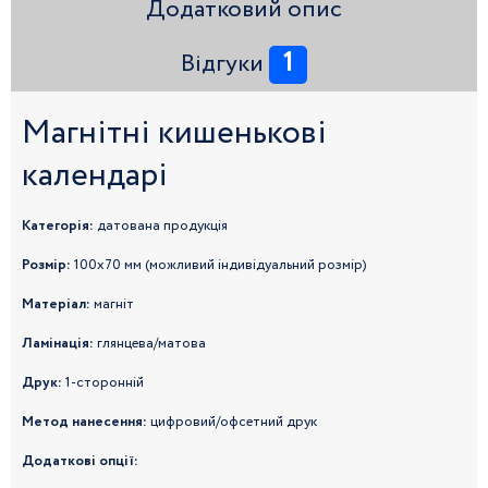
Додатковий опис
1
Відгуки
Магнітні кишенькові
календарі
Категорія:
датована продукція
Розмір:
100x70 мм (можливий індивідуальний розмір)
Матеріал:
магніт
Ламінація:
глянцева/матова
Друк:
1-сторонній
Метод нанесення:
цифровий/офсетний друк
Додаткові опції: