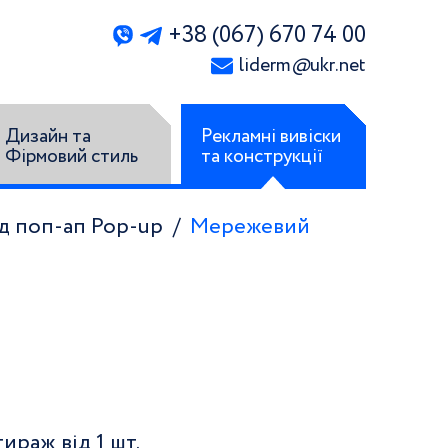
+38 (067) 670 74 00
liderm
@
ukr.net
Дизайн та
Рекламні вивіски
Фірмовий стиль
та конструкції
д поп-ап Pop-up
Мережевий
раж від 1 шт.