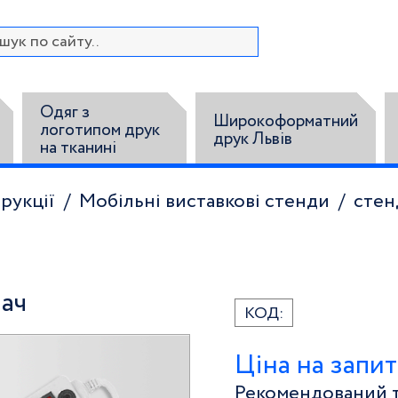
Одяг з
Широкоформатний
логотипом друк
друк Львів
на тканині
рукції
Мобільні виставкові стенди
стен
ач
КОД:
Ціна на запит
Рекомендований ти