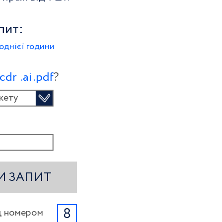
пит:
однієї години
.сdr
.ai
.pdf
?
кету
И ЗАПИТ
8
ід номером