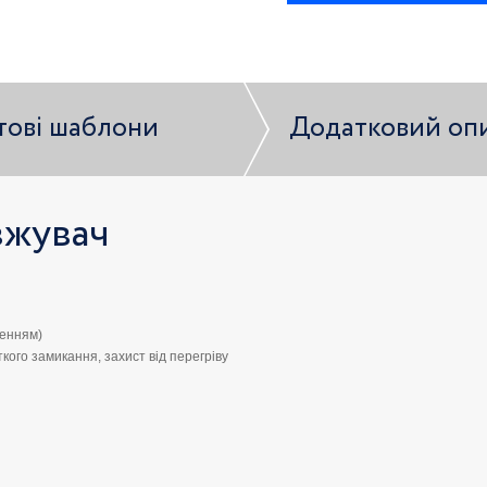
тові шаблони
Додатковий оп
жувач
ленням)
кого замикання, захист від перегріву