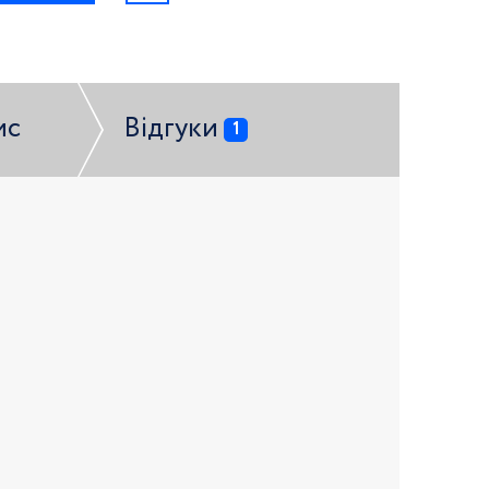
ис
Відгуки
1