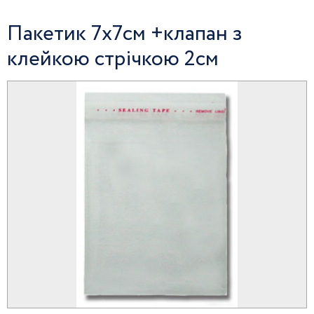
Пакетик 7х7см +клапан з
клейкою стрічкою 2см