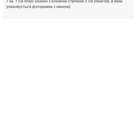
7 на 7 см плюс клапан з клейкою стрічкою 2 см (пакетик, в який
упаковується фоторамка з ніжкою)