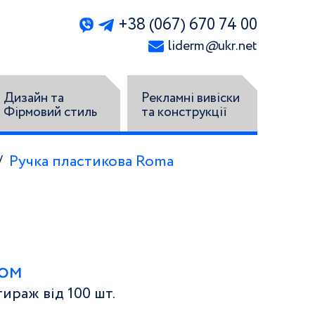
+38 (067) 670 74 00
liderm
@
ukr.net
Дизайн та
Рекламні вивіски
Фірмовий стиль
та конструкції
Ручка пластикова Roma
том
ираж від 100 шт.