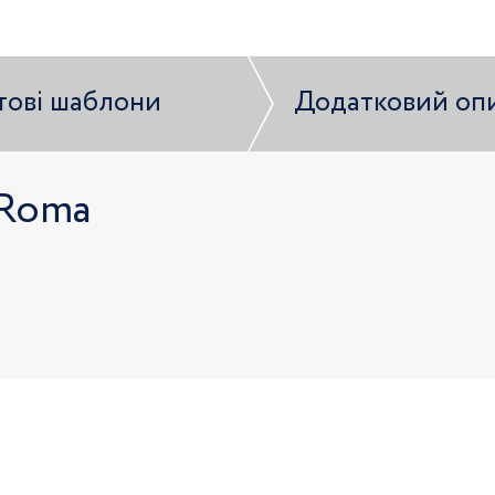
тові шаблони
Додатковий оп
 Roma