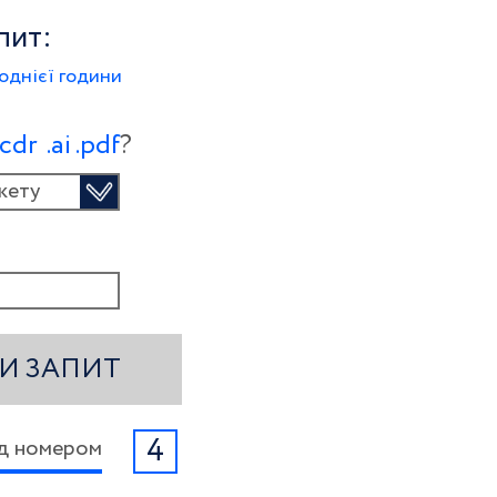
пит:
однієї години
.сdr
.ai
.pdf
?
кету
И ЗАПИТ
4
ід номером