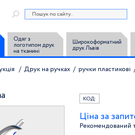
Одяг з
Широкоформатний
логотипом друк
друк Львів
на тканині
укція
Друк на ручках
ручки пластикові
ma
КОД:
Ціна за запи
Рекомендований т