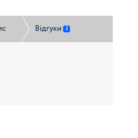
ис
Відгуки
2