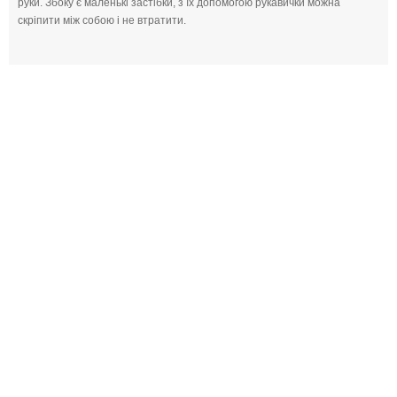
руки. Збоку є маленькі застібки, з їх допомогою рукавички можна
скріпити між собою і не втратити.