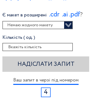
.сdr
.ai
.pdf
?
Є макет в розширені
Немаю жодного макету
Кількість ( од. )
НАДІСЛАТИ ЗАПИТ
Ваш запит в черзі під номером
4