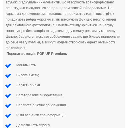
трубок і з’єднувальних елементів, що утворюють трансформовану
решітку, яка складається за принципом звичайної парасольки. На
каркас за допомогою вмонтованих по периметру магнітних стрічок
приєднують ребра жорсткості, які виконують функцію несучої опори
для рекламного фотополотна. Панель стенду кріпиться на несучу
конструкцію без зазорів, складаючи одну велику рекламну картинку.
Цільне, барвисте і яскраве зображення здатне ще більше привернути
до себе увагу публіки, а вигнуті моделі створюють ефект об'ємності
фотопанелі.
Переваги стендів POP-UP Premium:
Мобільність.
Висока якість;
Легкість збірки.
Багаторазове використання.
Барвисте об'ємне зображення.
Різні варіанти трансформації.
Довговічність виробу.