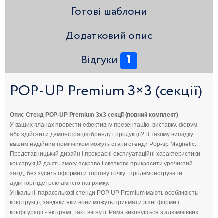
Готові шаблони
Додатковий опис
1
Відгуки
POP-UP Premium 3×3 (секції)
Опис Стенд POP-UP Premium 3х3 секції (повний комплект)
У ваших планах провести ефективну презентацію, виставку, форум
або здійснити демонстрацію бренду і продукції? В такому випадку
вашим надійним помічником можуть стати стенди Pop-up Magnetic.
Представницький дизайн і прекрасні експлуатаційні характеристики
конструкцій дають змогу яскраво і святково прикрасити урочистий
захід, без зусиль оформити торгову точку і продемонструвати
аудиторії ідеї рекламного напрямку.
Унікальні парасолькові стенди POP-UP Premium мають особливість
конструкції, завдяки якій вони можуть приймати різні форми і
конфігурації - як прямі, так і вигнуті. Рама виконується з алюмінієвих