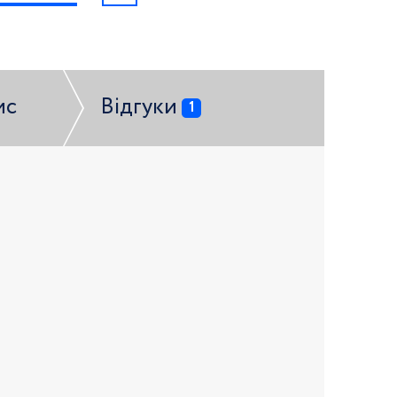
ис
Відгуки
1