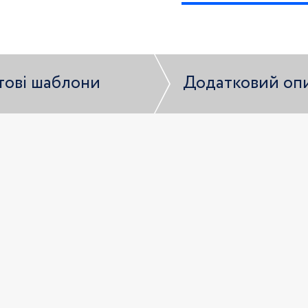
тові шаблони
Додатковий оп