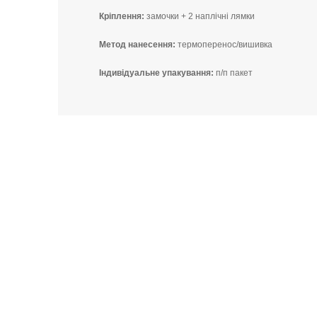
Кріплення:
замочки + 2 наплічні лямки
Метод нанесення:
термоперенос/вишивка
Індивідуальне упакування:
п/п пакет