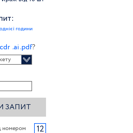
пит:
однієї години
.сdr
.ai
.pdf
?
кету
И ЗАПИТ
12
ід номером