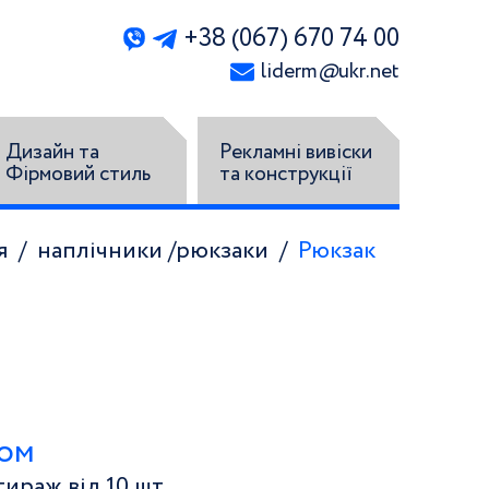
+38 (067) 670 74 00
liderm
@
ukr.net
Дизайн та
Рекламні вивіски
Фірмовий стиль
та конструкції
я
наплічники /рюкзаки
Рюкзак
том
ираж від 10 шт