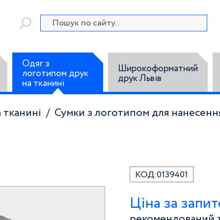
Одяг з
Широкоформатний
логотипом друк
друк Львів
на тканині
 тканині
Сумки з логотипом для нанесенн
КОД:
0139401
Ціна за запи
рекомендований т