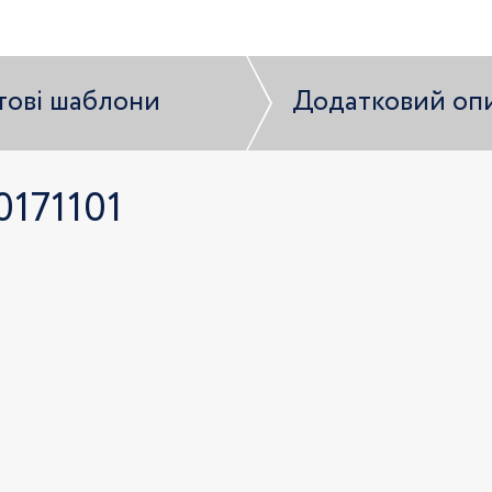
тові шаблони
Додатковий оп
0171101