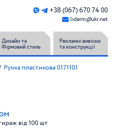
+38 (067) 670 74 00
liderm
@
ukr.net
Дизайн та
Рекламні вивіски
Фірмовий стиль
та конструкції
Ручка пластикова 0171101
том
ираж від 100 шт