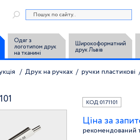
Одяг з
Широкоформатний
логотипом друк
друк Львів
на тканині
укція
Друк на ручках
ручки пластикові
101
КОД:
0171101
Ціна за запи
рекомендований т