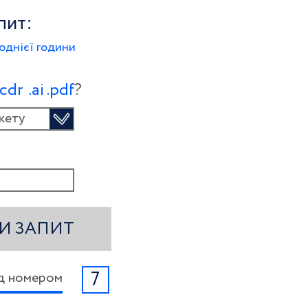
пит:
однієї години
.сdr
.ai
.pdf
?
кету
И ЗАПИТ
7
ід номером