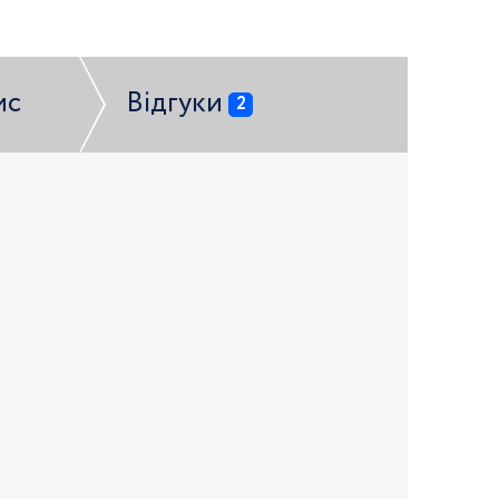
ис
Відгуки
2