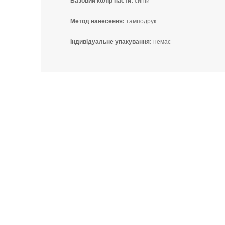
Базовий колір пасти:
синій
Метод нанесення:
тамподрук
Індивідуальне упакування:
немає