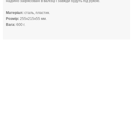
надійно зафіксовані в валізці і завжди будуть під рукою.
Матеріал:
сталь, пластик.
Розмір:
255х215х55 мм.
Вага:
600 г.