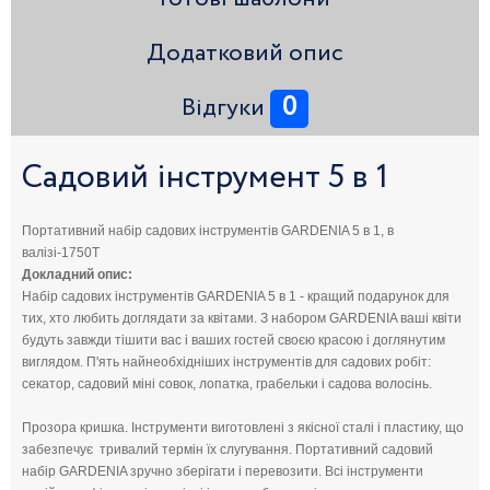
Додатковий опис
0
Відгуки
Садовий інструмент 5 в 1
Портативний набір садових інструментів GARDENIA 5 в 1, в
валізі-1750T
Докладний опис:
Набір садових інструментів GARDENIA 5 в 1 - кращий подарунок для
тих, хто любить доглядати за квітами. З набором GARDENIA ваші квіти
будуть завжди тішити вас і ваших гостей своєю красою і доглянутим
виглядом. П'ять найнеобхідніших інструментів для садових робіт:
секатор, садовий міні совок, лопатка, грабельки і садова волосінь.
Прозора кришка. Інструменти виготовлені з якісної сталі і пластику, що
забезпечує тривалий термін їх слугування. Портативний садовий
набір GARDENIA зручно зберігати і перевозити. Всі інструменти