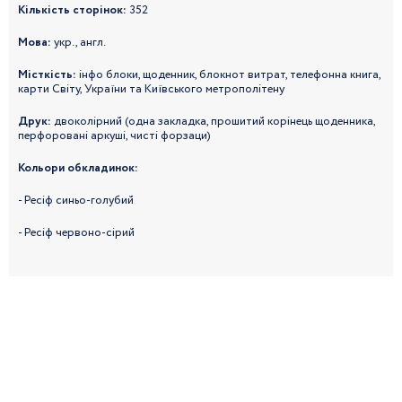
Кількість сторінок:
352
Мова:
укр., англ.
Місткість:
інфо блоки, щоденник, блокнот витрат, телефонна книга,
карти Світу, України та Київського метрополітену
Друк:
двоколірний (одна закладка, прошитий корінець щоденника,
перфоровані аркуші, чисті форзаци)
Кольори обкладинок:
- Ресіф синьо-голубий
-
Ресіф
червоно-сірий