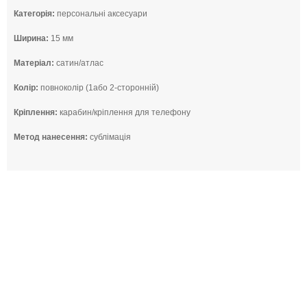
Категорія:
персональні аксесуари
Ширина:
15 мм
Матеріал:
сатин/атлас
Колір:
повноколір (1або 2-сторонній)
Кріплення:
карабин/кріплення для телефону
Метод нанесення:
сублімація