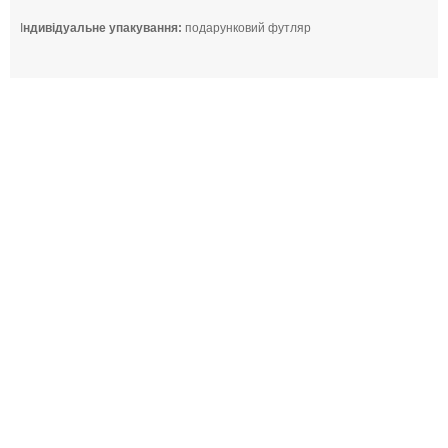
І
ндивідуальне упакування:
подарунковий футляр