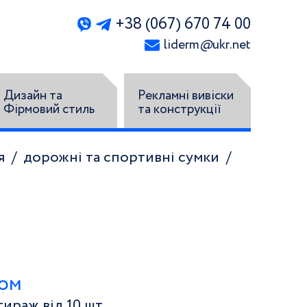
+38 (067) 670 74 00
liderm
@
ukr.net
Дизайн та
Рекламні вивіски
Фірмовий стиль
та конструкції
я
дорожні та спортивні сумки
том
ираж від 10 шт