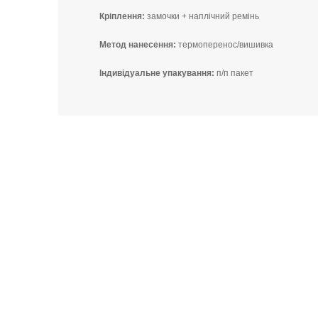
Кріплення:
замочки + наплічний ремінь
Метод нанесення:
термоперенос/вишивка
Індивідуальне упакування:
п/п пакет