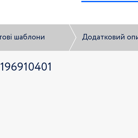
тові шаблони
Додатковий оп
1196910401