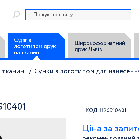
Одяг з
Широкоформатний
логотипом друк
друк Львів
на тканині
 тканині
Сумки з логотипом для нанесенн
910401
КОД:
1196910401
Ціна за запи
рекомендований т