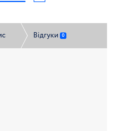
ис
Відгуки
0