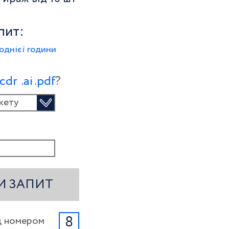
пит:
однієї години
.сdr
.ai
.pdf
?
кету
И ЗАПИТ
8
ід номером