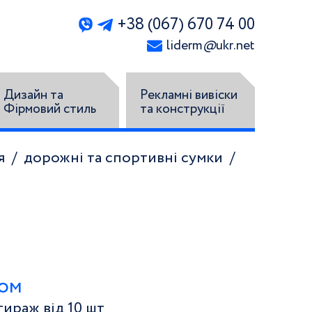
+38 (067) 670 74 00
liderm
@
ukr.net
Дизайн та
Рекламні вивіски
Фірмовий стиль
та конструкції
я
дорожні та спортивні сумки
том
ираж від 10 шт