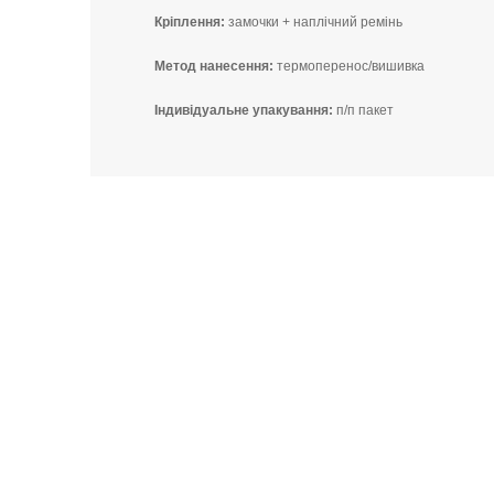
Кріплення:
замочки + наплічний ремінь
Метод нанесення:
термоперенос/вишивка
Індивідуальне упакування:
п/п пакет