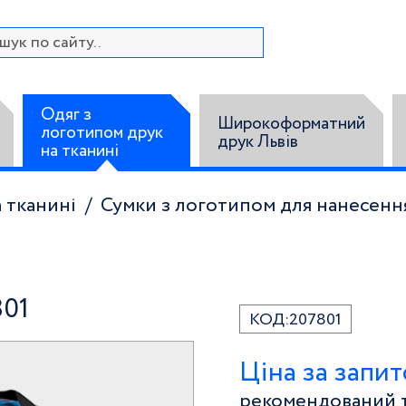
Одяг з
Широкоформатний
логотипом друк
друк Львів
на тканині
 тканині
Сумки з логотипом для нанесенн
801
КОД:
207801
Ціна за запи
рекомендований т