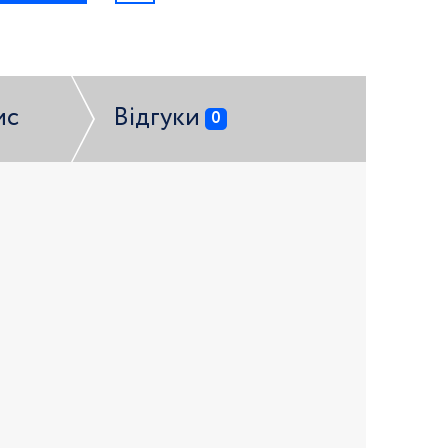
ис
Відгуки
0