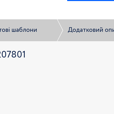
тові шаблони
Додатковий оп
207801