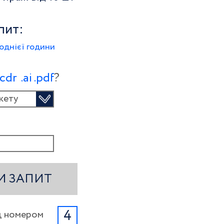
пит:
однієї години
.сdr
.ai
.pdf
?
кету
И ЗАПИТ
4
ід номером