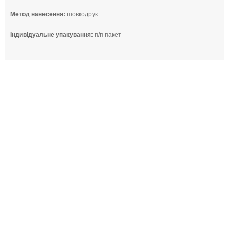
Метод нанесення:
шовкодрук
Індивідуальне упакування:
п/п пакет