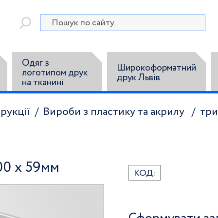
Одяг з
Широкоформатний
логотипом друк
друк Львів
на тканині
рукції
Вироби з пластику та акрилу
три
00 x 59мм
КОД: