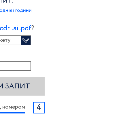
пит:
однієї години
.сdr
.ai
.pdf
?
кету
И ЗАПИТ
4
ід номером