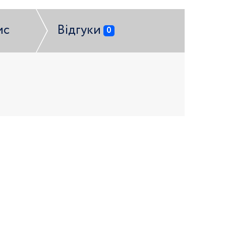
ис
Відгуки
0