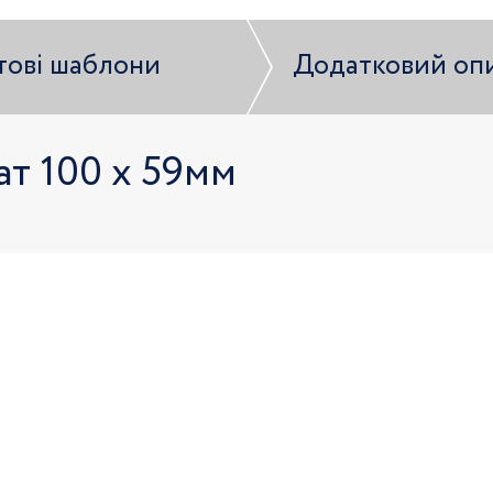
тові шаблони
Додатковий оп
т 100 x 59мм