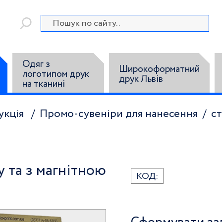
Одяг з
Широкоформатний
логотипом друк
друк Львів
на тканині
укція
Промо-сувеніри для нанесення
ст
у та з магнітною
КОД: