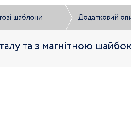
тові шаблони
Додатковий оп
талу та з магнітною шайбо