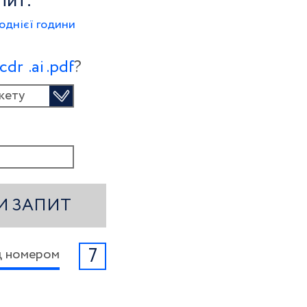
пит:
однієї години
.сdr
.ai
.pdf
?
кету
И ЗАПИТ
7
ід номером