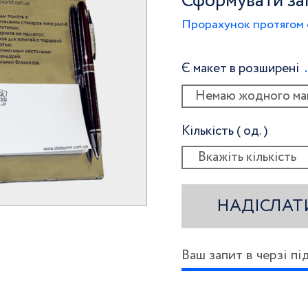
Сформувати за
Прорахунок протягом 
Є макет в розширені
Немаю жодного ма
Кількість ( од. )
НАДІСЛАТ
Ваш запит в черзі п