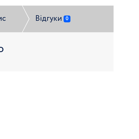
ис
Відгуки
0
ю