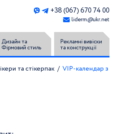
+38 (067) 670 74 00
liderm
@
ukr.net
Дизайн та
Рекламні вивіски
Фірмовий стиль
та конструкції
ікери та стікерпак
VIP-календар з