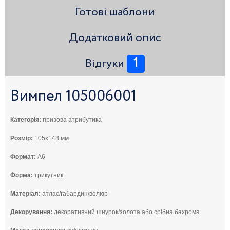
Готові шаблони
Додатковий опис
1
Відгуки
Вимпел 105006001
Категорія:
призова атрибутика
Розмір:
105x148 мм
Формат:
А6
Форма:
трикутник
Матеріал:
атлас/габардин/велюр
Декорування:
декоративний шнурок/золота або срібна бахрома