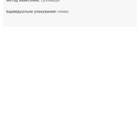
Метод нанесення:
сублімація
Індивідуальне упакування:
немає