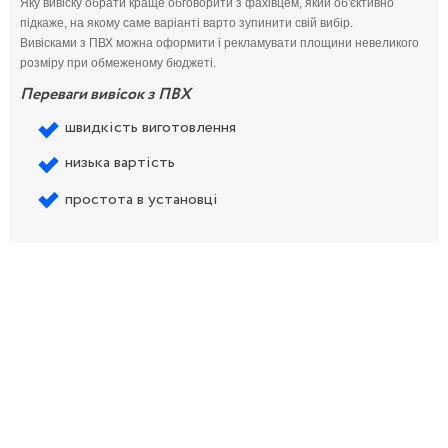
Яку вивіску обрати краще обговорити з фахівцем, який об'єктивно
підкаже, на якому саме варіанті варто зупинити свій вибір.
Вивісками з ПВХ можна оформити і рекламувати площини невеликого
розміру при обмеженому бюджеті.
Переваги вивісок з ПВХ
швидкість виготовлення
низька вартість
простота в установці