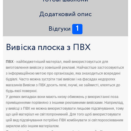
Додатковий опис
1
Відгуки
Вивіска плоска з ПВХ
ПВХ
- найбюджетніший матеріал, який використовується для
виготовлення вивісок у зовнішній рекламі. Найчастіше застосовуються
з інформаційною метою про організацію, яка знаходиться всередині
будівлі. Часто можна зустріти такі вивіски і на фасадах недорогих
магазинів Вивіски з ПВХ досить легкі, гнучкі, не займисті, клеяться до
будь-якої поверхні.
У деяких випадках вони мають низку обмежень у використанні поза
приміщеннями порівняно з іншими рекламними вивісками. Наприклад,
у вивісці з ПВХ не можна використовувати лицьове підсвічування, тому
що цей матеріал не світлопроникний. Для того щоб використовувати
цей вид підсвічування потрібно ПВХ комбінувати зі світлорозсіюваним
акрилом або іншим матеріалом.