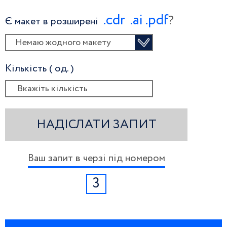
.сdr
.ai
.pdf
?
Є макет в розширені
Немаю жодного макету
Кількість ( од. )
НАДІСЛАТИ ЗАПИТ
Ваш запит в черзі під номером
3