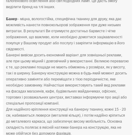
галогенового освітлення або світлодіодних ламп. Це дасть змогу
виділити бренд на тлі інших.
Банер
- міцна, вологостійка, специфічна тканину для друку, яка дає
можливість нанести повнокольорові зображення при дуже низьких
витратах. В результаті Ви отримуєте достатньо барвисте і чітке
зображення, що важливо, коли необхідно домогтися зацікавленості
покупця у Вашому продукт або послугу і закріпити інформацію в його
свідомості.
Банерні вивіски досить економний варіант для зовнішньої реклами,
але при цьому міцний і довговічний у використанні. Великою перевагою
є те, що рекламні пощади не мають обмежень у розмірах, як у висоту,
так і в ширину. Банерну конструкцію можна в будь-який момент досить
оперативно заміняти або переміщати з тією періодичністю, яке
необхідно замовнику. Найчастіше використовують такий вид реклами
на фасадах магазинів, кафе, будівельних майданчиках, офісних,
торгових і розважальних центрах, виставках інформуючи про акції або
спеціальні пропозиції компанії.
Для надійного кріплення конструкції на банерну тканину, кожні 15 - 20
см, набиваються люверси (металеві кільця), і потім надійно кріпиться
до металевого каркаса, що забезпечує високу мобільність. Основна
складність полягає в якісній натяжки банера на конструкцію, яка не
може обійтися без допомоги фахівців.