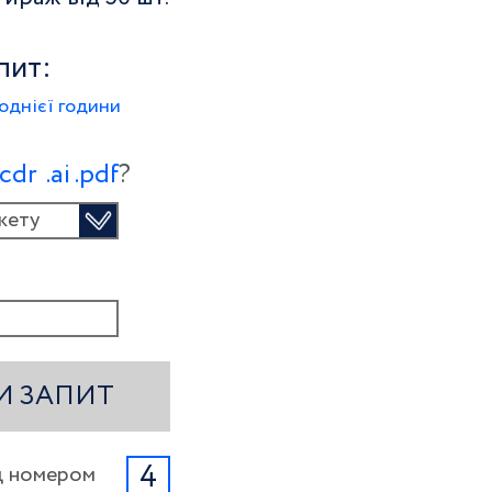
пит:
однієї години
.сdr
.ai
.pdf
?
кету
И ЗАПИТ
4
ід номером