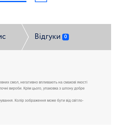
ис
Відгуки
0
ревних смол, негативно впливають на смакові якості
лочні вироби. Крім цього, упаковка з шпону добре
ування. Колір зображення може бути від світло-