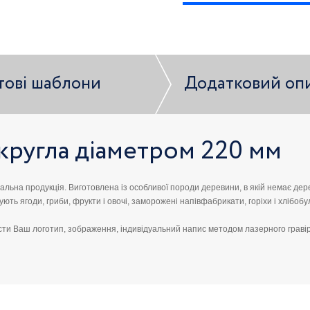
тові шаблони
Додатковий оп
кругла діаметром 220 мм
альна продукція. Виготовлена ​​із особливої ​​породи деревини, в якій немає де
ують ягоди, гриби, фрукти і овочі, заморожені напівфабрикати, горіхи і хлібобу
сти Ваш логотип, зображення, індивідуальний напис методом лазерного гравір