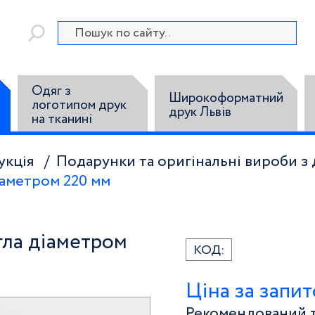
Одяг з
Широкоформатний
логотипом друк
друк Львів
на тканині
укція
Подарунки та оригінальні вироби з
іаметром 220 мм
гла діаметром
КОД:
Ціна за запи
Рекомендований т