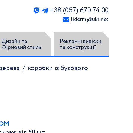
+38 (067) 670 74 00
liderm
@
ukr.net
Дизайн та
Рекламні вивіски
Фірмовий стиль
та конструкції
 дерева
коробки із букового
том
ираж від 50 шт.