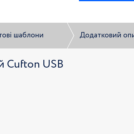
тові шаблони
Додатковий оп
й Cufton USB