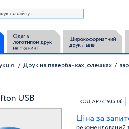
Одяг з
Широкоформатний
логотипом друк
друк Львів
на тканині
укція
Друк на павербанках, флешках
зар
ufton USB
КОД:
AP741935-06
Ціна за запи
рекомендований т