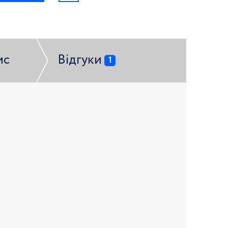
ис
Відгуки
1