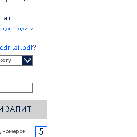
пит:
однієї години
.сdr
.ai
.pdf
?
кету
И ЗАПИТ
5
ід номером