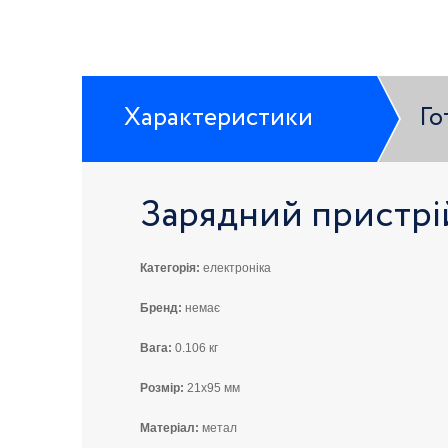
Характеристики
Го
Зарядний пристрі
Категорія:
електроніка
Бренд:
немає
Вага:
0.106 кг
Розмір:
21x95 мм
Матеріал:
метал