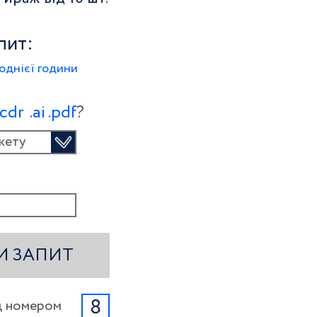
пит:
однієї години
.сdr
.ai
.pdf
?
кету
И ЗАПИТ
8
ід номером