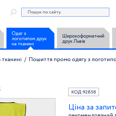
Одяг з
Широкоформатний
логотипом друк
друк Львів
на тканині
 тканині
Пошиття промо одягу з логотип
8
КОД:
92858
Ціна за запи
рекомендований т