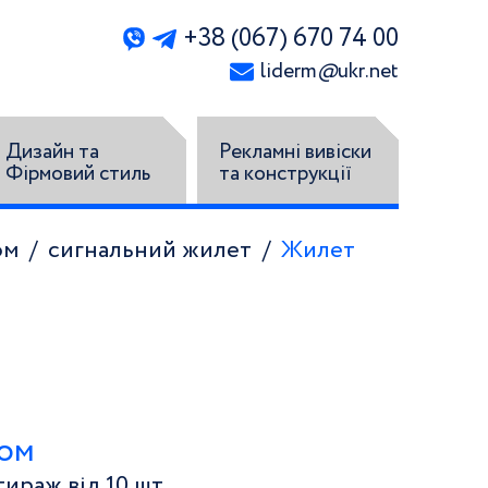
+38 (067) 670 74 00
liderm
@
ukr.net
Дизайн та
Рекламні вивіски
Фірмовий стиль
та конструкції
ом
сигнальний жилет
Жилет
том
ираж від 10 шт.