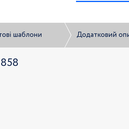
тові шаблони
Додатковий оп
2858