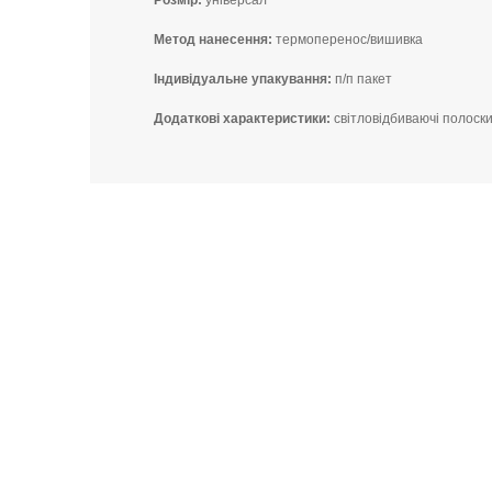
Розмір:
універсал
Метод нанесення:
термоперенос/вишивка
І
ндивідуальне упакування:
п/п пакет
Додаткові характеристики:
світловідбиваючі полоск