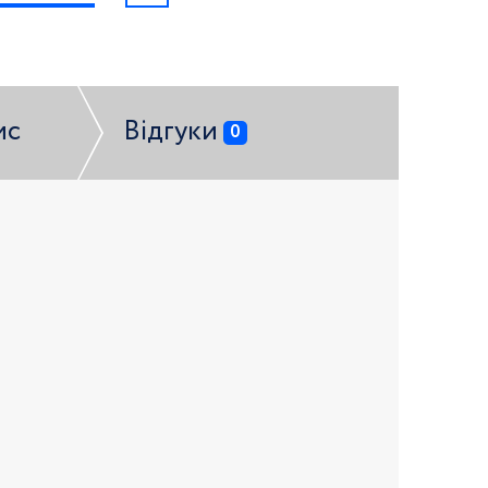
ис
Відгуки
0