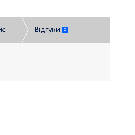
ис
Відгуки
0