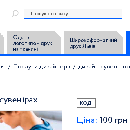
Одяг з
Широкоформатний
логотипом друк
друк Львів
на тканині
ль
Послуги дизайнера
дизайн сувенірно
 сувенірах
КОД:
Ціна:
100
грн