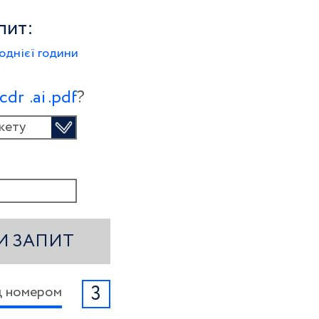
пит:
однієї години
.сdr
.ai
.pdf
?
кету
И ЗАПИТ
3
ід номером