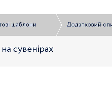
тові шаблони
Додатковий оп
 на сувенірах