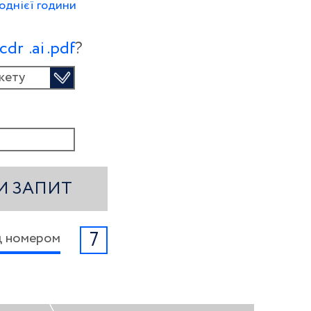
однієї години
.сdr
.ai
.pdf
?
кету
И ЗАПИТ
7
ід номером