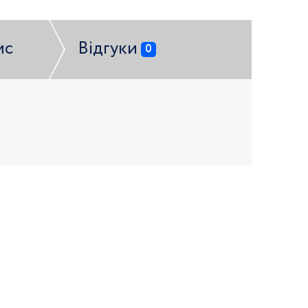
ис
Відгуки
0