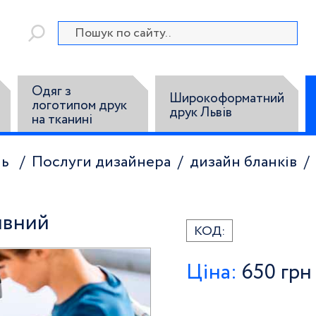
Одяг з
Широкоформатний
логотипом друк
друк Львів
на тканині
ль
Послуги дизайнера
дизайн бланків
ивний
КОД:
Ціна:
650
грн