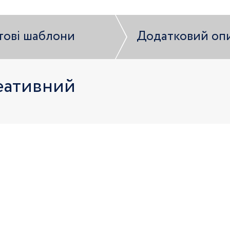
тові шаблони
Додатковий оп
еативний