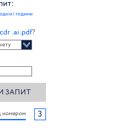
пит:
однієї години
.сdr
.ai
.pdf
?
кету
И ЗАПИТ
3
ід номером